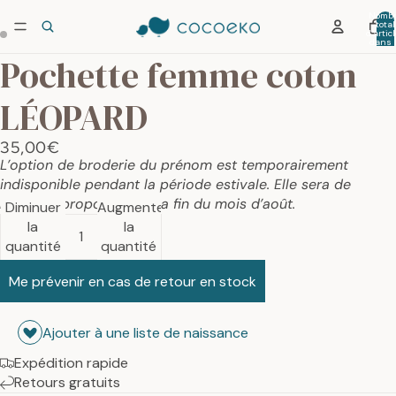
Nombr
total
d’artic
dans 
panier:
Pochette femme coton
LÉOPARD
35,00€
L’option de broderie du prénom est temporairement
indisponible pendant la période estivale. Elle sera de
nouveau proposée dès la fin du mois d’août.
Diminuer
Augmenter
la
la
quantité
quantité
Me prévenir en cas de retour en stock
Ajouter à une liste de naissance
Expédition rapide
Retours gratuits