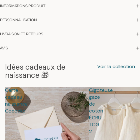
INFORMATIONS PRODUIT
PERSONNALISATION
LIVRAISON ET RETOURS
AVIS
Idées cadeaux de
Voir la collection
naissance 🎁
Carte
Gigoteuse
cadeau
gaze
naissance
de
Cocoeko
coton
ÉCRU
TOG
2