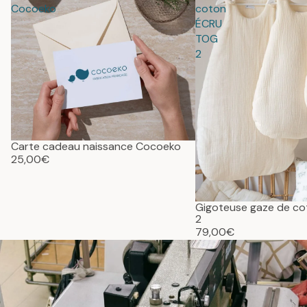
Cocoeko
coton
ÉCRU
TOG
2
Carte cadeau naissance Cocoeko
25,00€
Gigoteuse gaze de c
2
79,00€