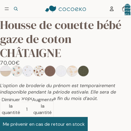
Nombr
total
d’artic
dans 
panier:
Housse de couette bébé
gaze de coton
CHÂTAIGNE
70,00€
L’option de broderie du prénom est temporairement
indisponible pendant la période estivale. Elle sera de
nouveau proposée dès la fin du mois d’août.
Diminuer
Augmenter
la
la
quantité
quantité
Me prévenir en cas de retour en stock