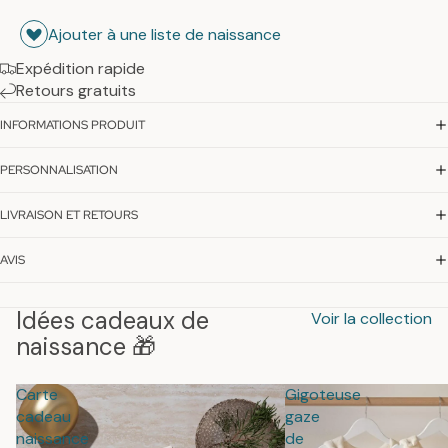
Ajouter à une liste de naissance
Expédition rapide
Retours gratuits
INFORMATIONS PRODUIT
PERSONNALISATION
LIVRAISON ET RETOURS
AVIS
Idées cadeaux de
Voir la collection
naissance 🎁
Carte
Gigoteuse
cadeau
gaze
naissance
de