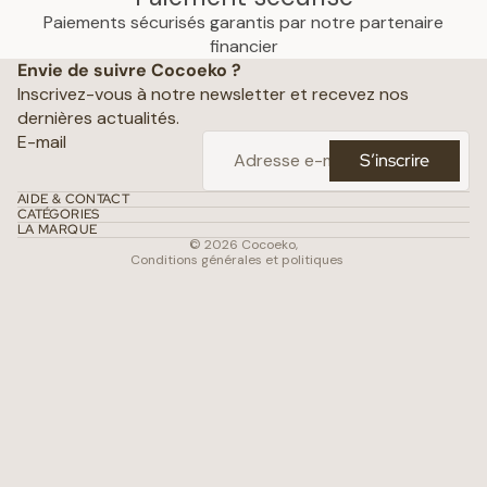
Paiements sécurisés garantis par notre partenaire
Politique de confidentialité
financier
Envie de suivre Cocoeko ?
Mentions légales
Inscrivez-vous à notre newsletter et recevez nos
Conditions générales de vente
dernières actualités.
Politique d’expédition
E-mail
S’inscrire
Politique de remboursement
Coordonnées
AIDE & CONTACT
CATÉGORIES
Conditions d’utilisation
LA MARQUE
© 2026
Cocoeko
,
Conditions générales et politiques