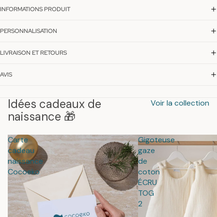
INFORMATIONS PRODUIT
PERSONNALISATION
LIVRAISON ET RETOURS
AVIS
Idées cadeaux de
Voir la collection
naissance 🎁
Carte
Gigoteuse
cadeau
gaze
naissance
de
Cocoeko
coton
ÉCRU
TOG
2