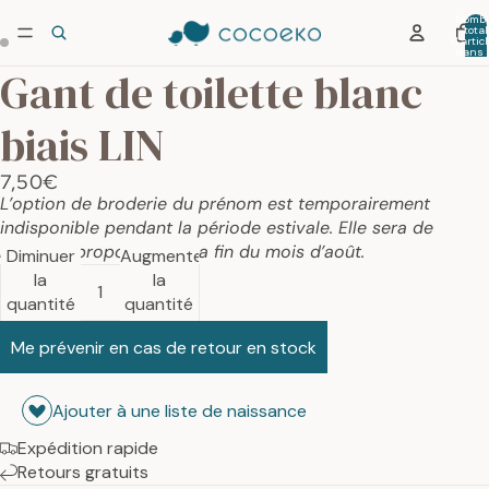
Nombr
total
d’artic
dans 
panier:
Gant de toilette blanc
biais LIN
7,50€
L’option de broderie du prénom est temporairement
indisponible pendant la période estivale. Elle sera de
nouveau proposée dès la fin du mois d’août.
Diminuer
Augmenter
la
la
quantité
quantité
Me prévenir en cas de retour en stock
Ajouter à une liste de naissance
Expédition rapide
Retours gratuits