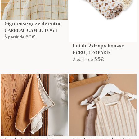
R
I
I
C
C
E
E
9
Gigoteuse gaze de coton
9
4
CARREAU CAMEL TOG 1
4
€
69€
À partir de
R
€
Lot de 2 draps-housse
E
ECRU / LEOPARD
G
55€
À partir de
U
R
L
E
A
G
R
U
P
L
R
A
I
R
C
P
E
R
6
I
9
C
€
E