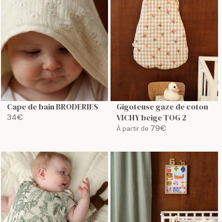
R
A
P
R
R
P
I
R
C
I
E
C
2
E
0
4
€
9
€
Cape de bain BRODERIES
Gigoteuse gaze de coton
34€
VICHY beige TOG 2
R
79€
À partir de
E
R
G
E
U
G
L
U
A
L
R
A
P
R
R
P
I
R