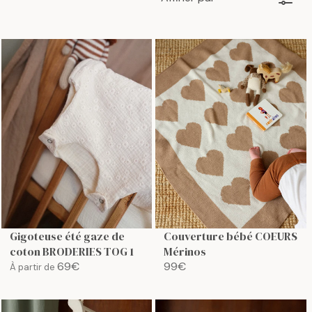
Gigoteuse été gaze de
Couverture bébé COEURS
coton BRODERIES TOG 1
Mérinos
69€
99€
À partir de
R
R
E
E
G
G