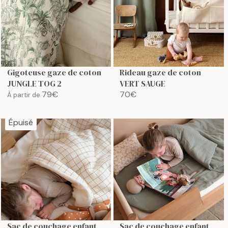
C
I
E
C
3
E
4
7
€
9
€
Gigoteuse gaze de coton
Rideau gaze de coton
JUNGLE TOG 2
VERT SAUGE
79€
70€
À partir de
R
R
E
E
G
G
Épuisé
U
U
L
L
A
A
R
R
P
P
R
R
I
I
C
C
E
E
Sac de couchage enfant
Sac de couchage enfant