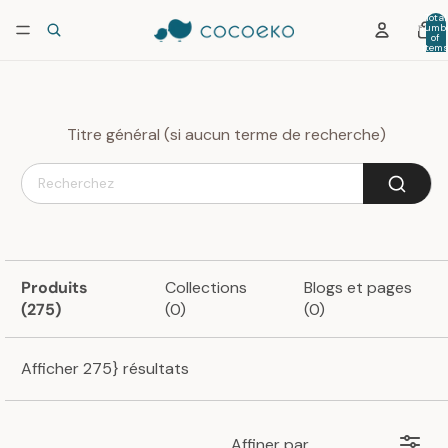
Total
numb
of
item
in car
0
Titre général (si aucun terme de recherche)
Produits
Collections
Blogs et pages
(275)
(0)
(0)
Afficher 275} résultats
Affiner par