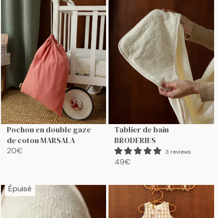
U
U
L
L
A
A
R
R
P
P
R
R
I
I
C
C
E
E
6
9
9
9
€
€
Pochon en double gaze
Tablier de bain
de coton MARSALA
BRODERIES
20€
3 reviews
R
49€
E
R
G
E
U
G
Épuisé
L
U
A
L