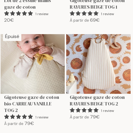
Lot de 2 essuie-mains
Gigoteuse gaze de coton
5
gaze de coton
RAYURES BEIGE TOG 1
5
1 review
1 review
€
20€
69€
À partir de
R
R
E
E
G
G
Épuisé
U
U
L
L
A
A
R
R
P
P
R
R
I
I
C
C
E
E
Gigoteuse gaze de coton
Gigoteuse gaze de coton
2
6
bio CARREAU VANILLE
RAYURES BEIGE TOG 2
0
9
TOG 2
1 review
€
€
79€
À partir de
1 review
R
79€
À partir de
R
E
E
G