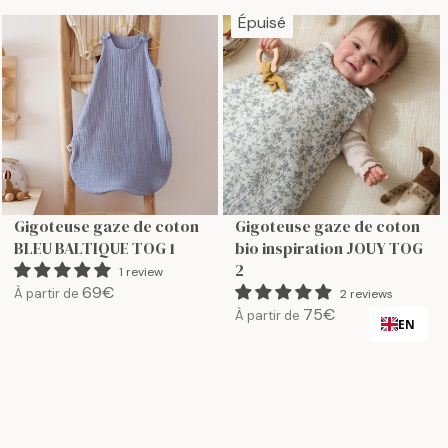
G
U
Épuisé
U
L
L
A
A
R
R
P
P
R
R
I
I
C
C
E
E
7
Gigoteuse gaze de coton
Gigoteuse gaze de coton
7
9
BLEU BALTIQUE TOG 1
bio inspiration JOUY TOG
9
€
2
1 review
€
69€
À partir de
2 reviews
R
75€
À partir de
E
R
EN
G
E
U
G
L
U
A
L
R
A