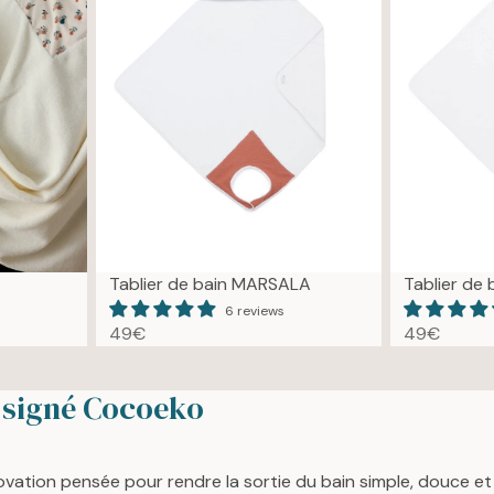
R
R
P
P
R
R
I
I
C
C
E
E
4
4
9
9
€
€
Tablier de bain MARSALA
Tablier de
6 reviews
49€
49€
R
R
E
E
G
G
t signé Cocoeko
U
U
L
L
A
A
ovation pensée pour rendre la sortie du bain simple, douce et
R
R