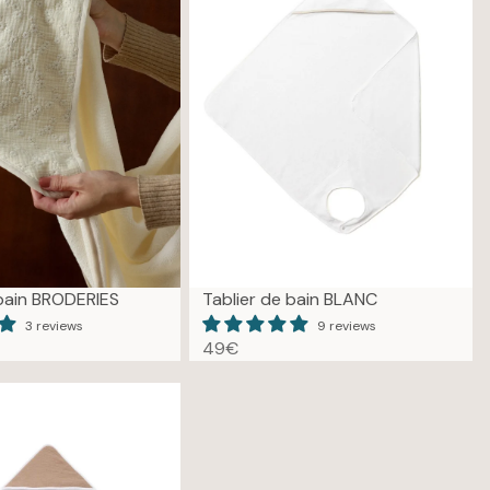
 bain BRODERIES
Tablier de bain BLANC
3 reviews
9 reviews
49€
R
E
G
U
L
A