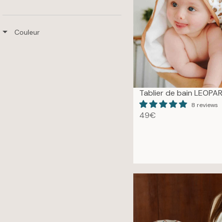
Couleur
Tablier de bain LEOPA
8 reviews
49€
R
E
G
U
L
A
R
P
R
I