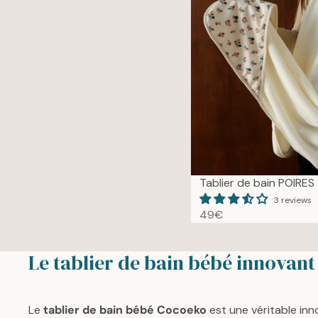
C
E
4
9
€
Tablier de bain POIRES
3 reviews
49€
R
E
G
Le tablier de bain bébé innovan
U
L
A
Le
tablier de bain bébé Cocoeko
est une véritable inn
R