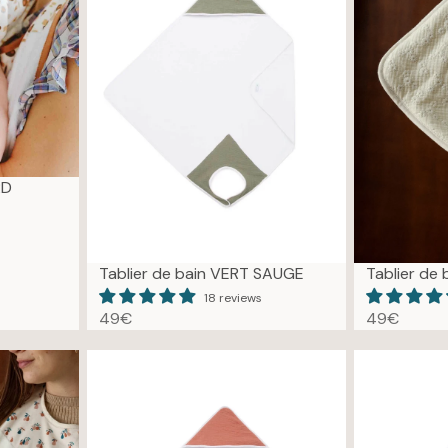
RD
Tablier de bain VERT SAUGE
Tablier de
18 reviews
49€
49€
R
R
E
E
G
G
U
U
L
L
A
A