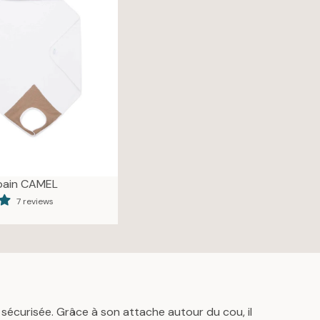
R
P
R
I
C
E
4
9
€
 bain CAMEL
7 reviews
 sécurisée. Grâce à son attache autour du cou, il