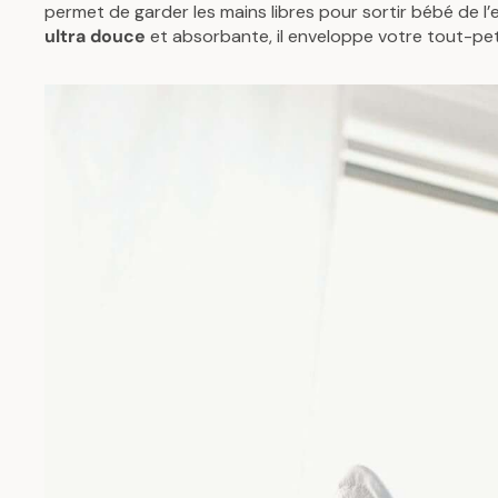
permet de garder les mains libres pour sortir bébé de l
P
ultra douce
et absorbante, il enveloppe votre tout-peti
R
I
C
E
4
9
€