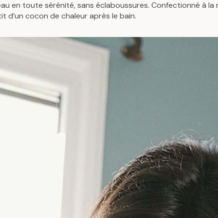
’eau en toute sérénité, sans éclaboussures. Confectionné à l
P
P
t d’un cocon de chaleur après le bain.
R
R
I
I
C
C
E
E
4
4
9
9
€
€