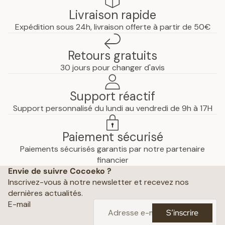
Livraison rapide
Expédition sous 24h, livraison offerte à partir de 50€
Retours gratuits
30 jours pour changer d'avis
Support réactif
Support personnalisé du lundi au vendredi de 9h à 17H
Paiement sécurisé
Paiements sécurisés garantis par notre partenaire
Politique de confidentialité
financier
Envie de suivre Cocoeko ?
Mentions légales
Inscrivez-vous à notre newsletter et recevez nos
Conditions générales de vente
dernières actualités.
Politique d’expédition
E-mail
S’inscrire
Politique de remboursement